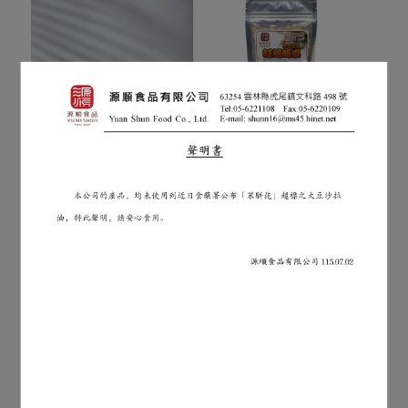
【箱購】輕焙腰果 (140g/
包X30包/箱)(限宅配)
NT$4,320
NT$4,800
加入購物車
手作糙米餅乾-原味
(17gX12入/盒)
NT$120
加入購物車