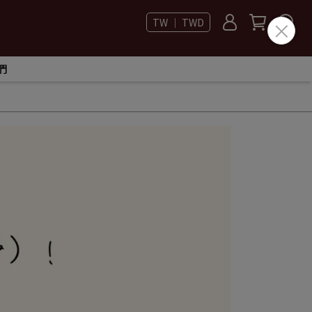
TW ｜ TWD
們