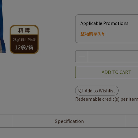
Applicable Promotions
整箱購享9折 !
ADD TO CART
Add to Wishlist
Redeemable credit(s) per ite
Specification