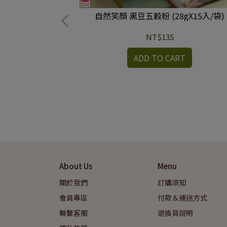
自然笑顏 黑豆五穀粉 (28gX15入/袋)
NT$135
ADD TO CART
包X12包/箱)(限
RT
About Us
Menu
關於我們
訂購須知
會員專區
付款＆運送方式
聯繫客服
退換貨說明