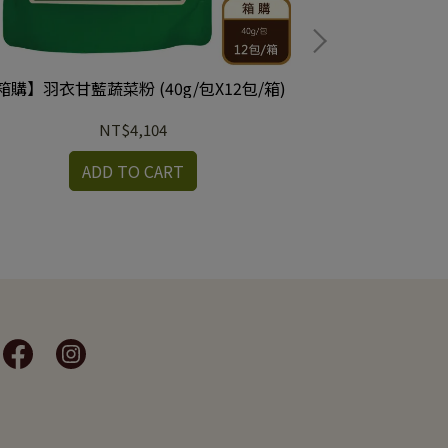
箱購】羽衣甘藍蔬菜粉 (40g/包X12包/箱)
NT$4,104
【箱購】黑米芝麻糊
ADD TO CART
A