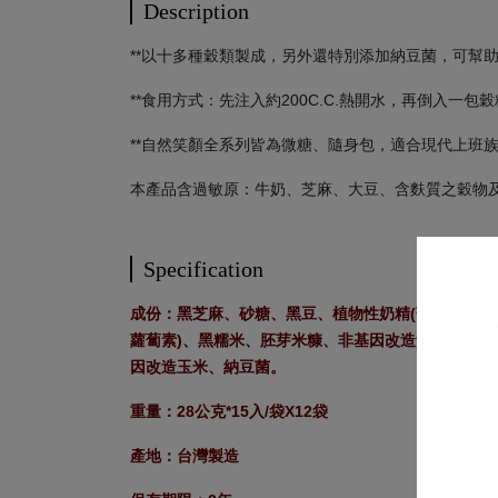
Description
**以十多種穀類製成，另外還特別添加納豆菌，可幫
**食用方式：先注入約200C.C.熱開水，再倒入一
**自然笑顏全系列皆為微糖、隨身包，適合現代上班
本產品含過敏原：牛奶、芝麻、大豆、含麩質之穀物
Specification
成份：黑芝麻、砂糖、黑豆、植物性奶精(葡萄糖漿、
蘿蔔素)、黑糯米、胚芽米糠、非基因改造黃豆、麥片
因改造玉米、納豆菌。
重量：28公克*15入/袋X12袋
產地：台灣製造