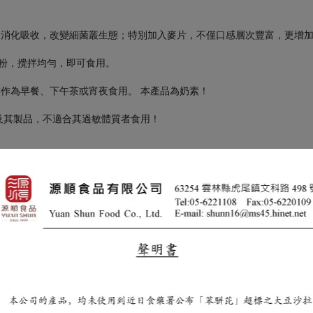
助消化吸收，改變細菌叢生態；特別加入麥片，不僅口感層次豐富，更增
包穀粉，攪拌均勻，即可食用。
族作為早餐、下午茶或宵夜食用。 本產品為奶素！
及其製品，不適合其過敏體質者食用！
完全氫化棕櫚油、乾酪素鈉、磷酸氫二鉀、偏磷酸鈉、脂肪酸甘油脂、辛
(小麥粉、玉米、麥芽精、糖、鹽)、綠豆、燕麥、蕎麥、大豆卵磷脂、黑