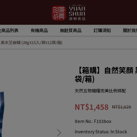
全商品列表
有機商品
無麩質商品
訂購須知
關於我
米芝麻糊 (28gX15入/袋X12袋/箱)
【箱購】自然笑顏 黑米
袋/箱)
天然五物雜糧完美比例條配
NT$1,458
NT$1,620
Item No.:
F103box
Inventory Status:
In Stock