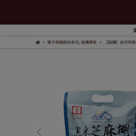
複方微糖穀粉系列
,
箱購專區
【箱購】自然笑顏 黑