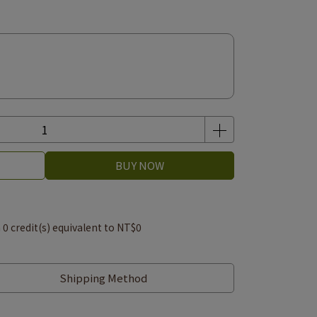
BUY NOW
m
0
credit(s) equivalent to
NT$0
Shipping Method