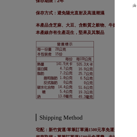
保存期限：2年
保存方式：避免陽光直射及高溫潮濕
本產品含芝麻、大豆、含麩質之穀物、牛奶及其製品
本產線亦有生產花生，堅果及其製品
Shipping Method
宅配：新竹貨運/單筆訂單滿1500元享免運費，未達150