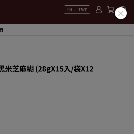
EN ｜ TWD
們
芝麻糊 (28gX15入/袋X12