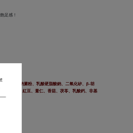
加飽足感！
烯基丁二酸鈉澱粉、乳酸硬脂酸鈉、二氧化矽、β-胡
木耳、大麥、紅豆、薏仁、香菇、茯苓、乳酸鈣、非基