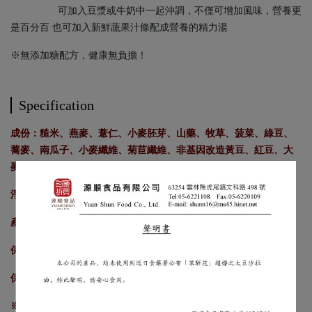
可加入豆漿或牛奶中一起沖調，不僅可增加風味，營養更
是百分百 也可加入新鮮蔬果汁條配成營養的精力湯
※無添加糖配方，健康無負擔！
Specification
成份：糙米、燕麥、薏仁、小麥胚芽、山藥、牧草、菠菜、綠豆、
蕎麥、南瓜子、小麥纖維、菊苣纖維、非基因改造黃豆、紅豆、大
麥、乳酸鈣、大豆卵磷脂、黑糯米、非基因改造玉米
淨重：500g/包X12包
產地：台灣
保存期限：1年
保存方式：避免陽光直射及高溫潮濕
※本產品含有堅果、大豆、麩質穀物類，不適合其過敏體質者食用