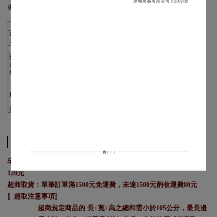
※本產品之生產廠房亦有生產花生、牛奶及其製品
Shipping Method
宅配：新竹貨運/單筆訂單滿1500元享免運費，未達1500元酌收運費
120元
超商取貨：單筆訂單滿1500元免運費，未達1500元酌收運費80元
〚超取注意事項〛
超商規定商品的 長+寬+高之總和需小於105公分，最長邊