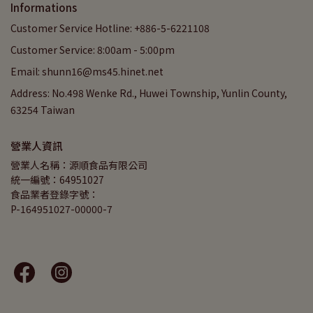
Informations
Customer Service Hotline: +886-5-6221108
Customer Service: 8:00am - 5:00pm
Email: shunn16@ms45.hinet.net
Address: No.498 Wenke Rd., Huwei Township, Yunlin County,
63254 Taiwan
營業人資訊
營業人名稱：源順食品有限公司
統一編號：64951027
食品業者登錄字號：
P-164951027-00000-7