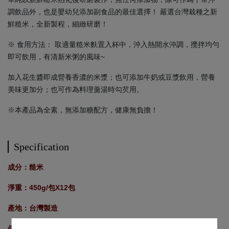
調飲品外，也是嬰幼兒添加副食品的最佳選擇！ 嚴選台灣栽種之新
鮮糙米，全新製程，細緻研磨！
※ 食用方法： 取適量糙米麩置入杯中，沖入熱開水沖調，攪拌均勻
即可飲用，有清新米粥的風味~
加入花生醬即成營養香濃的米漿；也可添加牛奶或豆漿飲用，營養
美味更加分；也可作為料理羹湯時勾芡用。
※本產品為全素，無添加糖配方，健康無負擔！
Specification
成分：糙米
淨重：450g/包X12包
產地：台灣製造
保存期限：12個月