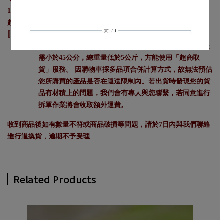
120元
超商取貨：單筆訂單滿1500元免運費，未達1500元酌收運費80元
〚超取注意事項〛
超商規定商品的 長+寬+高之總和需小於105公分，最長邊
需小於45公分，總重量低於5公斤，方能使用「超商取
貨」服務。 因購物車採多品項合併計算方式，故無法預估
您所購買的產品是否在運送限制內。若出貨時發現您的貨
品有材積上的問題，我們會有專人與您聯繫，若同意進行
拆單作業將會收取額外運費。
收到商品後如有數量不符或商品破損等問題，請於7日內與我們聯絡
進行退換貨，逾期不予受理
Related Products