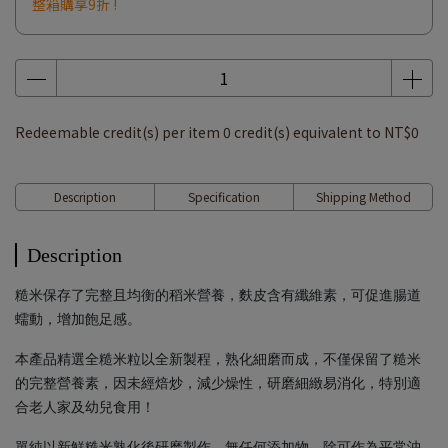
整箱購享9折 !
Redeemable credit(s) per item
0
credit(s) equivalent to
NT$0
Description
Specification
Shipping Method
Description
糙米保存了完整且均衡的稻米營養，麩皮含有纖維素，可促進腸道
蠕動，增加飽足感。
本產品精選全糙米粒以全新製程，熟化細磨而成，不僅保留了糙米
的完整營養素，因未經焙炒，減少燥性，研磨細緻易消化，特別適
合老人家及幼兒食用！
單純以新鮮糙米熟化後研磨製作，無任何添加物，除可作為平常沖