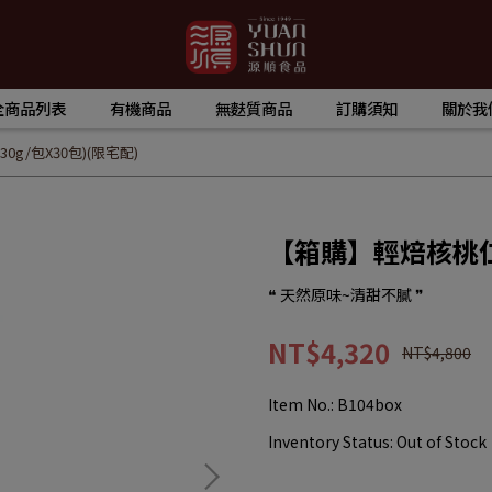
全商品列表
有機商品
無麩質商品
訂購須知
關於我
0g/包X30包)(限宅配)
【箱購】輕焙核桃仁 (
❝ 天然原味~清甜不膩 ❞
NT$4,320
NT$4,800
Item No.:
B104box
Inventory Status:
Out of Stock