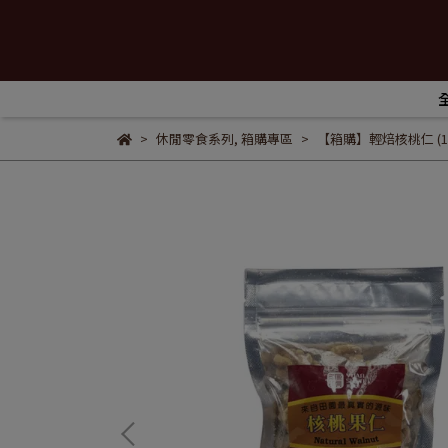
休閒零食系列
,
箱購專區
【箱購】輕焙核桃仁 (13