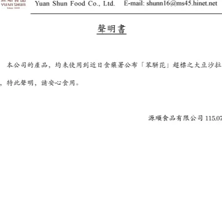
請務必將袋口密封，並盡快食用完畢。
牛奶及含麩質之穀物產品