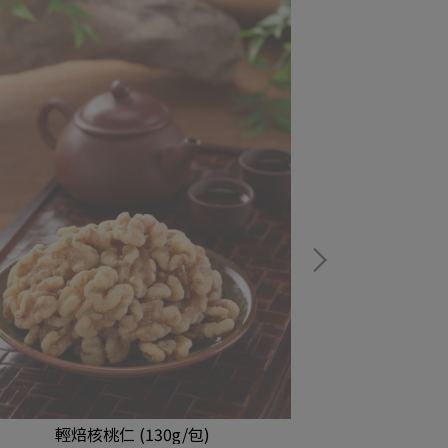
輕焙核桃仁 (130g/包)
手作糙米餅乾