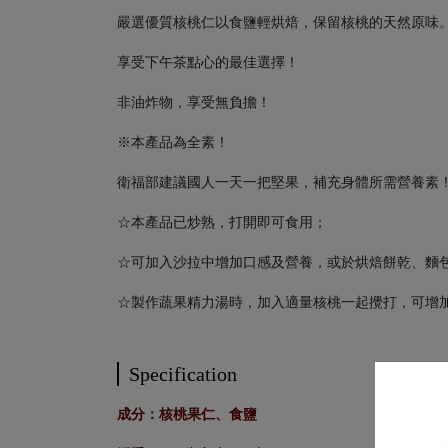
嚴選優質核桃仁以食鹽輕烘焙，保留核桃的天然原味
享受下午茶點心的最佳選擇！
非油炸物，享受無負擔！
※本產品為全素！
衛福部建議國人一天一把堅果，補充身體所需營養素
☆本產品已炒熟，打開即可食用；
☆可加入沙拉中增加口感及營養，或於烘焙餅乾、麵
☆製作蔬果精力湯時，加入適量核桃一起攪打，可增
Specification
成分：核桃果仁、食鹽