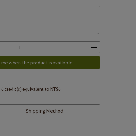
 me when the product is available.
m
0
credit(s) equivalent to
NT$0
Shipping Method