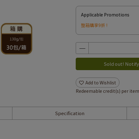
Applicable Promotions
整箱購享9折 !
Sold out! Notify
Add to Wishlist
Redeemable credit(s) per ite
Specification