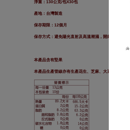
淨重：130公克/包X30包
產地：台灣製造
保存期限：12個月
保存方式：避免陽光直射及高溫潮濕，開封食用後，
本產品含有堅果
本產品生產管線亦有生產花生、芝麻、大豆、堅果、