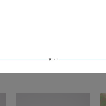
0元酌收運費120元
收運費80元
05公分，最長邊需小於45公分，總重量低於5公斤，方能使用「超商取貨
發現您的貨品有材積上的問題，我們會有專人與您聯繫，若同意進行拆單
日內與我們聯絡進行退換貨，逾期不予受理