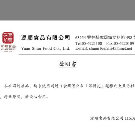
過程堅持不添加人工香料及色素，健康養生，風味絕佳！
的方式熟化，不僅可減少燥熱感，更保留蕎麥的天然原味及營養；泡茶飲
00~250CC的熱水，浸泡3-5分鐘即可飲用。可回沖！
口綁緊，放置陰涼乾燥處保存