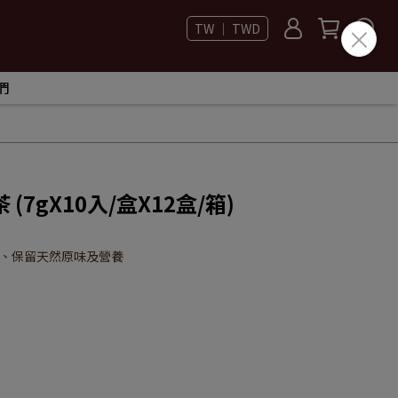
TW ｜ TWD
們
7gX10入/盒X12盒/箱)
感、保留天然原味及營養