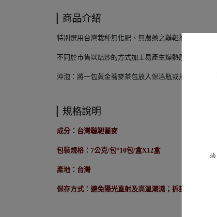
商品介紹
特別選用台灣栽種無化肥、無農藥之韃靼蕎麥、加工
不同於市售以焙炒的方式加工易產生燥熱感；以蒸煮
沖泡：將一包黃金蕎麥茶包放入保溫瓶或馬克杯中，注入2
規格說明
成分：台灣韃靼蕎麥
包裝規格：7公克/包*10包/盒X12盒
產地：台灣
保存方式：避免陽光直射及高溫潮濕；拆封後請將袋