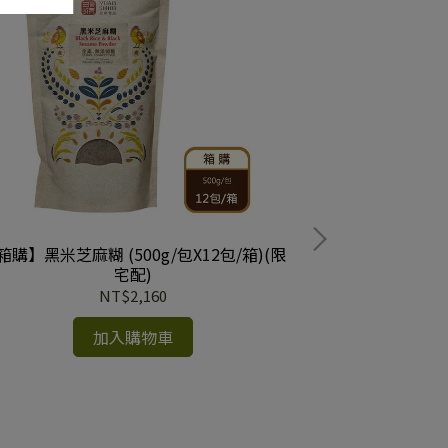
箱購】黑米芝麻糊 (500g/包X12包/箱)(限
【箱購】蓮子杏仁霜
宅配)
NT$2,160
加入購物車