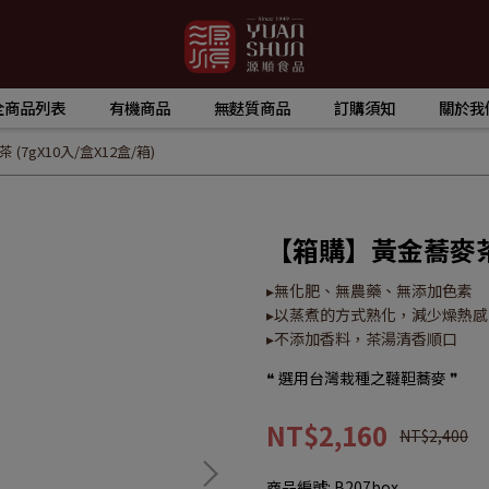
全商品列表
有機商品
無麩質商品
訂購須知
關於我
7gX10入/盒X12盒/箱)
【箱購】黃金蕎麥茶 (
▸無化肥、無農藥、無添加色素
▸以蒸煮的方式熟化，減少燥熱
▸不添加香料，茶湯清香順口
❝ 選用台灣栽種之韃靼蕎麥 ❞
NT$2,160
NT$2,400
商品編號:
B207box