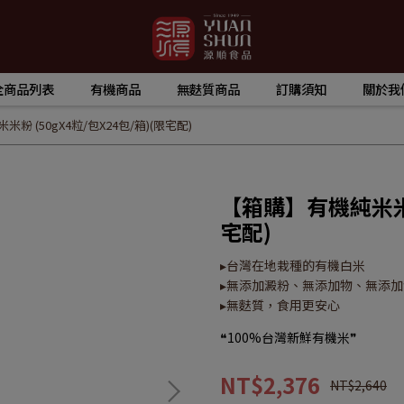
全商品列表
有機商品
無麩質商品
訂購須知
關於我
粉 (50gX4粒/包X24包/箱)(限宅配)
【箱購】有機純米米粉 
宅配)
▸台灣在地栽種的有機白米
▸無添加澱粉、無添加物、無添加
▸無麩質，食用更安心
❝100%台灣新鮮有機米❞
NT$2,376
NT$2,640