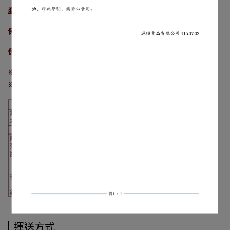
產地：台灣
保存期限：1年
保存方式：避免陽光直射及高溫潮濕
※本產品含有大豆、芝麻、堅果、含麩質之穀物及其製品。
※本產品之生產廠房亦有生產花生、牛奶及其製品。
運送方式