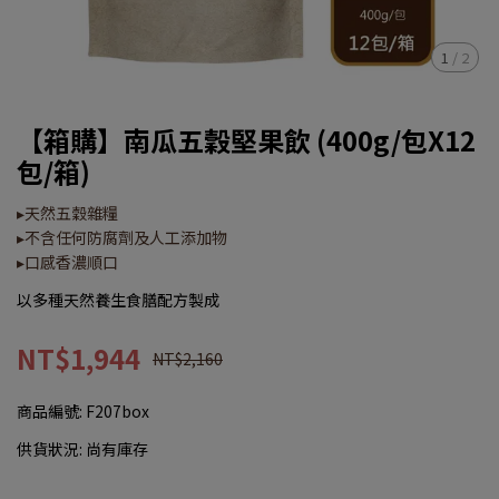
1
/
2
【箱購】南瓜五穀堅果飲 (400g/包X12
包/箱)
▸天然五穀雜糧
▸不含任何防腐劑及人工添加物
▸口感香濃順口
以多種天然養生食膳配方製成
NT$1,944
NT$2,160
商品編號:
F207box
供貨狀況:
尚有庫存