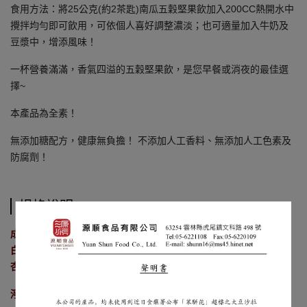
食用方法：將25公克(約2茶匙)南瓜五穀堅果飲加入200CC熱開水中
攪拌均勻即可飲用，可依個人喜好調整濃淡；也可適量加入牛奶及
豆漿中，增添風味！
一杯營養滿滿，香氣四溢的五穀堅果飲，是您早餐或消夜的最佳選
擇~
本產品為全素！
無添加糖配方，健康無負擔！ 不添加人工香料、無添加人工色素及
防腐劑！
規格說明
成份：南瓜、雪蓮子、糙米、白米、小麥胚芽、非基因改造黃豆、
白芝麻、燕麥、蕎麥、大麥、小米、大豆卵磷脂、核桃、黑木耳、
杏仁、南瓜子、啤酒酵母。
淨重：400g/包X12包