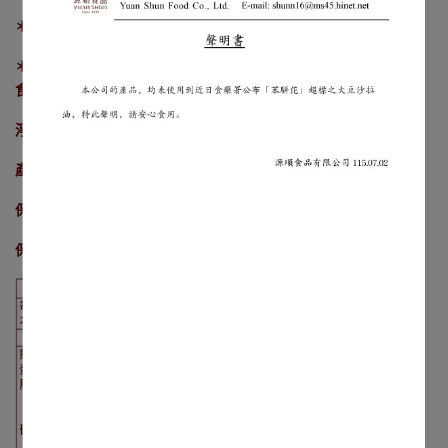
＊食品添加物均符合國家限量標準規定
＊本產品含有大豆、麩質穀物類、芝麻製品，不適合其過敏體質者
食用
淨重：544g/袋(8份)
產地：台灣製造
保存期限：12個月
保存方式：放置陰涼乾燥處