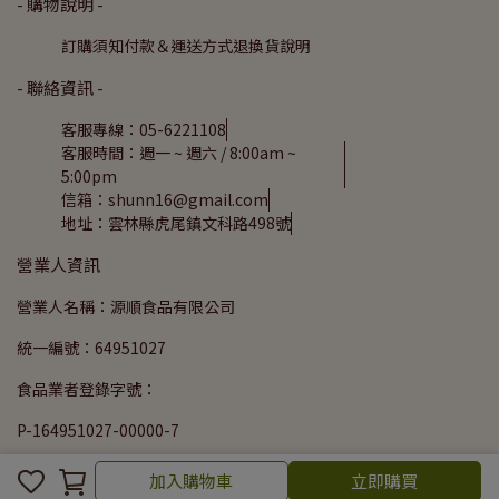
- 購物說明 -
訂購須知
付款＆運送方式
退換貨說明
- 聯絡資訊 -
客服專線：05-6221108
客服時間：週一 ~ 週六 / 8:00am ~
5:00pm
信箱：shunn16@gmail.com
地址：雲林縣虎尾鎮文科路498號
營業人資訊
營業人名稱：源順食品有限公司
統一編號：64951027
食品業者登錄字號：
P-164951027-00000-7
Copyright ©
源順食品
All Rights Reserved.
Designed by
加入購物車
立即購買
CYBERBIZ
.