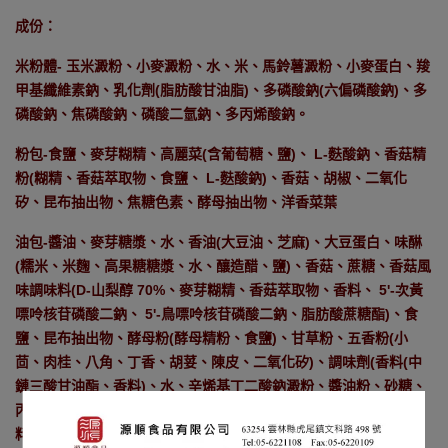
成份：
米粉體- 玉米澱粉、小麥澱粉、水、米、馬鈴薯澱粉、小麥蛋白、羧
甲基纖維素鈉、乳化劑(脂肪酸甘油脂)、多磷酸鈉(六偏磷酸鈉)、多
磷酸鈉、焦磷酸鈉、磷酸二氫鈉、多丙烯酸鈉。
粉包-食鹽、麥芽糊精、高麗菜(含葡萄糖、鹽)、 L-麩酸鈉、香菇精
粉(糊精、香菇萃取物、食鹽、 L-麩酸鈉)、香菇、胡椒、二氧化
矽、昆布抽出物、焦糖色素、酵母抽出物、洋香菜葉
油包-醬油、麥芽糖漿、水、香油(大豆油、芝麻)、大豆蛋白、味醂
(糯米、米麴、高果糖糖漿、水、釀造醋、鹽)、香菇、蔗糖、香菇風
味調味料(D-山梨醇 70%、麥芽糊精、香菇萃取物、香料、 5'-次黃
嘌呤核苷磷酸二鈉、 5'-鳥嘌呤核苷磷酸二鈉、脂肪酸蔗糖酯)、食
鹽、昆布抽出物、酵母粉(酵母精粉、食鹽)、甘草粉、五香粉(小
茴、肉桂、八角、丁香、胡荽、陳皮、二氧化矽)、調味劑(香料(中
鏈三酸甘油酯、香料)、水、辛烯基丁二酸鈉澱粉、醬油粉、砂糖、
丙二醇、益鮮素(酵母萃取物、 L-麩酸鈉、食鹽)、氫氧化鈉、香
料)、偏磷酸鈉、香料。