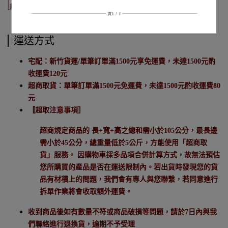
運送方式
宅配：新竹貨運/單筆訂單滿1500元享免運費，未達1500元酌
收運費120元
超商取貨：單筆訂單滿1500元免運費，未達1500元酌收運費80
元
〚超取注意事項〛
超商規定商品的 長+寬+高之總和需小於105公分，最長邊
需小於45公分，總重量低於5公斤，方能使用「超商取
貨」服務。 因購物車採多品項合併計算方式，故無法預估
您所購買的產品是否在運送限制內。若出貨時發現您的貨
品有材積上的問題，我們會有專人與您聯繫，若同意進行
拆單作業將會收取額外運費。
收到商品後如有數量不符或商品破損等問題，請於7日內與我
們聯絡進行退換貨，逾期不予受理